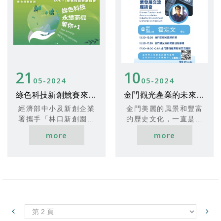
國、500家廠商、1151
送行前通知。
個展位，吸引近5萬人次
執行單位保有隨時修
參與！
正、補充說明、暫停或
展示超過千項創新發明
取消本活動之權利。
與技術，見證台灣在國
際舞台上的獨特地位。
2024年更精彩：
21
10
最新發明技術展示平台
05
2024
05
2024
尋找合作夥伴和投資者
綠色科技新創競賽來了！
金門觀光產業的未來在哪裡？
的絕佳機會
重點展區：
經濟部中小及新創企業
金門美麗的風景和豐富
發明競賽區：鼓勵創
署攜手「林口新創園」
的歷史文化，一直是吸
新，頒發各類獎項
及「亞灣新創園」舉辦
引遊客的重要因素，但
more
more
台灣專利超級站：展示
綠色科技新創競賽，邀
近年來旅遊市場競爭激
獲獎專利，深度技術展
請企業大廠和國際城市
烈，金門的旅宿業也面
示
出題，新創企業解題！
臨著各種挑戰！
聯合主辦： 經濟部、國
競賽重點包括綠色科技
科會、國防部、教育部
和淨零碳排。這是你展
等11個部會
示創新解決方案，拓展
立即報名，名額有限！
市場商機的大好機會！
一起在國際舞台上展示
你的創新光芒！