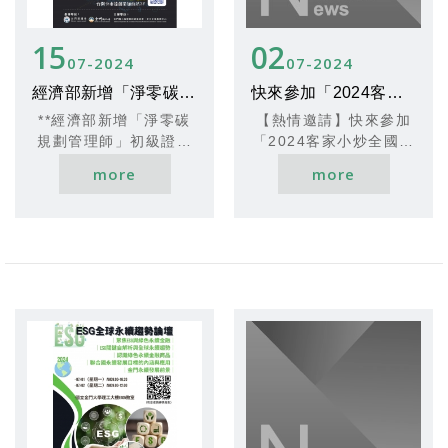
15
02
07
2024
07
2024
經濟部新增「淨零碳規劃管理師」初級證照 提供專業輔導班
快來參加「2024客家小炒全國爭霸賽中區初賽」吧
**經濟部新增「淨零碳
【熱情邀請】快來參加
規劃管理師」初級證照
「2024客家小炒全國爭
提供專業輔導班**
霸賽中區初賽」吧！
more
more
為了應對全球2050淨零
由客家委員會與南投縣
排放目標，經濟部產業
政府攜手舉辦，南投縣
發展署於113年推出
政府文化局承辦的這項
「淨零碳規劃管理師
盛事，即日起開始接受
（初級）」能力鑑定考
報名！邀請臺中市、苗
試。此舉旨在彌補國內
栗縣、彰化縣、南投縣
產業對淨零碳專業人才
與金門縣的立案餐廳業
的需求，並提供大專院
者熱情參與，共同爭奪
校相關科系的課程指
榮耀與豐厚獎金！
導，協助企業在招聘、
一年一度的「客家小炒
加薪與升職方面有客觀
全國爭霸賽」初賽將於6
標準。
月29日至7月28日期