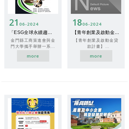
此次新增的「淨零碳規
間，分北、中、南、東
劃管理師」證書，由經
四區陸續登場。今年中
濟部發證並受到教育部
區初賽將於7月28日
21
18
與國內各大產業界的認
（星期日）在南投縣會
06
2024
06
2024
可，成為業界最具公信
展中心盛大舉行。初賽
「ESG全球永續趨勢論壇」
【青年創業及啟動金貸款計畫】
力的證書之一。取得該
冠軍不僅能獲得4萬元獎
證書不僅能提升求職競
金，還能進軍全國總決
金門縣工商策進會與金
【青年創業及啟動金貸
爭力，還有助於未來的
賽！比賽分為「傳統客
門大學攜手舉辦一系列
款計畫】
職業發展。
家風味小炒」與「創意
精彩的「ESG全球永續
年滿18至45歲的青年
more
more
客家風味小炒」兩組，
趨勢論壇」專題講座！
們，創業圓夢的好機會
**考試安排與報名資訊
每組將選出20隊參賽。
無論你是地方業者還是
來了！只要您的事業成
**
有興趣的鄉親，都歡迎
立或立案未滿5年，即可
考試將於2024年分三個
「傳統客家風味小炒」
踴躍報名參加！
申請以下貸款支援：
梯次舉行，分別在5月
組：限客家文化重點發
18日、8月24日及11月
展區內具稅籍立案餐廳
1. **週轉性支出**
9日。每次報名截止日期
業者，餐廳內須有販售
- 貸款額度最高400
分別為4月19日、7月
客家小炒菜式。
萬元
10日和10月4日。考試
「創意客家風味小炒」
- 保證成數：8成至9
科目包括「淨零碳規劃
組：限非客家文化重點
成
管理基礎概論」及「淨
發展區內具稅籍立案餐
零碳盤查規範與程式概
廳業者，餐廳內同樣須
2. **資本性支出**