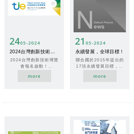
等，皆為業界知名專
活動地點：商務培訓中
家，致力於培養淨零碳
心(金門縣金湖鎮中山路
專業人才。
8-6號2樓)
此次「淨零碳規劃管理
活動報名：
師」初級證照的推出，
https://reurl.cc/GeM
標誌著台灣在推動淨零
24
21
E6W
碳排放與永續發展方面
05
2024
05
2024
現場也有提供財務融
邁出了重要一步。經濟
資、工商登記、在地銀
2024台灣創新技術博覽會報名啟動！
永續發展，全球目標！
部將持續推動相關課程
行等專人諮詢服務，全
與培訓，為實現2050淨
2024台灣創新技術博覽
聯合國於2015年提出的
面啟動金門朋友最佳事
零排放目標提供強有力
會報名啟動！
17項永續發展目標，成
業經營後勤資源！活動
的專業人才支援。
探索未來科技趨勢：生
為各國至2030年前共同
名額有限，把握機會踴
more
more
成式AI、5G通信、淨零
努力的指導原則，強調
躍參加！
碳排！
全球在環境、經濟及社
【注意事項】
台灣創新技術博覽會，
會等面向須全面轉型，
活動名額有限，執行單
全球創新科技的盛會，
同時顧及當代及未來世
位將於活動前寄出席確
將於10月17日至19日
代的永續發展權益。
認郵件，敬請留意信件
在台北世貿1館隆重舉
通知。
行。報名現已開放！
請確認報名時填寫之信
亮點回顧：
箱為可正常收信的信箱
2023年盛況空前：23
及手機電話，將用於發