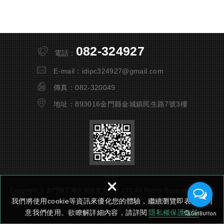
更多信息請訪問：
www.inventaipei.com
.tw 或郵件聯繫：
invent@taitra.org.tw
082-324927
#創新博覽會 #科技前沿
電話：
#國際舞台 #台灣之光
E-mail：
idipc324927@gmail.com
傳真：
082-320049
地址：
893016金門縣金城鎮民生路7號3樓
×
Copyright © 金門縣工商發展投資策進會 LTD All Rights Reserved.
網頁設
我們將使用cookie等資訊來優化您的體驗，繼續瀏覽即表示您同
計 : 多米諾
意我們使用。欲瞭解詳細內容，請詳閱
隱私權保護政策