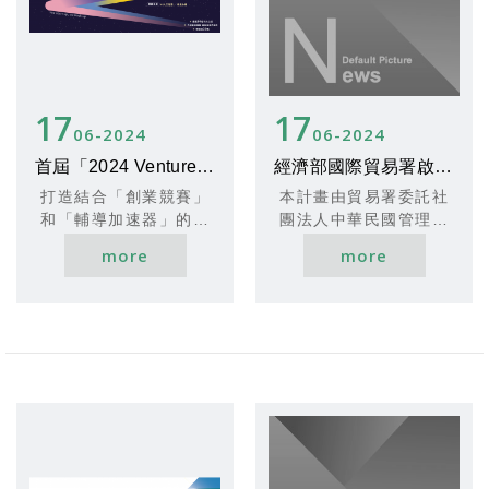
增加貸款金額100萬元
詳情請參閱信保基金官
資訊！邀請在地鄉親、
室氣體盤查範圍與標準
以下部分，保證成數為
網：
新朋好友、頭家好厝
等，並提供總複習和考
9.5成
[通函連結]
邊、商圈創業家、文藝
前猜題，確保學員掌握
創作者、職人工作者都
考試重點。每班人數上
**承貸金融機構**
如有任何疑問，請撥打
相揪來參加！
限為50人，請提早報
17
17
- 可洽各金融機構及聯
諮詢專線：
【說明會資訊】
名。
06
2024
06
2024
絡窗口，或至經濟部中
信保基金諮詢專線：
主辦單位 ：經濟部中小
小企業處（青年創業及
首屆「2024 Venture Star 新北新創之星挑戰賽」啟動啦！
經濟部國際貿易署啟動「國際市場開發補助計畫」！
0800-089-921
企業處
**報名詳情**
啟動金貸款專區）查詢
執行單位：財團法人台
打造結合「創業競賽」
本計畫由貿易署委託社
有興趣參加輔導班的學
這是一次難得的機會，
灣中小企業聯合輔導基
和「輔導加速器」的選
團法人中華民國管理科
員，請掃描以下QR
**聯絡方式**
請信用合作社抓緊利
金會、財團法人中小企
拔機制，徵選出具備成
學學會執行，有別於傳
Code進行報名，名額有
- 信保基金諮詢專線：
more
more
用，共同推動微小型企
業信用保證基金、社團
長潛力的新北創業新
統的參展團、拓銷團和
限，請盡早報名以確保
0800-089-921
業的成長與發展！
法人中華民國全國創新
星，為新北市創新生態
買主媒合等推廣活動，
參加資格。
創業總會、社團法人中
圈注入活力！
透過專案補助方式，協
信保基金是您融資的好
華民國管理科學學會
助廠商在海外建立行銷
**專業講師陣容**
幫手，快來實現您的創
協辦單位：金門縣政
通路。
輔導班的講師來自經濟
業夢想吧！
府、金門縣工商策進
部iPAS認證及暨南淨零
會、金門縣中小企業服
驗證事業機構，具有豐
詳情請參閱信保基金官
務中心
富的實務經驗及專業背
網。
參加對象：中小企業者
景。講師團隊包括顏崇
活動時間：6月9日下午
恩、王世勳及張靖興
13時30起