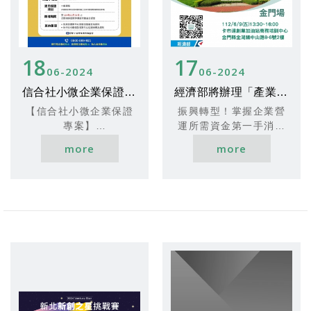
要」，費用為1600元。
有販售客家小炒菜式。
- 貸款額度最高1,200
萬元
**輔導班課程特色**
報名期間為113年6月6
- 保證成數：8成至9
由暨南淨零驗證事業機
日（星期四）至7月5日
成
18
構提供的考證輔導班，
17
（星期五）下午5點，踴
06
2024
06
2024
將針對考試科目進行專
躍報名！
3. **準備金及開辦費用
業指導，包括淨零碳規
活動簡章及報名表件請
信合社小微企業保證專案
經濟部將辦理「產業及中小企業轉型發展說明會」活動
**
劃、碳盤查及碳足跡管
至官網下載
- 貸款額度最高200
【信合社小微企業保證
振興轉型！掌握企業營
理等內容。輔導班課程
https://www.nthcc.go
萬元
專案】
運所需資金第一手消息
特色在於提供線上模擬
v.tw/A3_1/content/27
- 保證成數：9成至
為鼓勵信用合作社更多
︱相挺金門中小企業朋
測驗，幫助學員熟悉考
462
more
more
9.5成
地利用信保機制，促進
友！經濟部將辦理「產
試內容，順利取得證
微小型企業的融資渠
業及中小企業轉型發展
照。
**手續簡便**
道，實現普惠金融的目
說明會」活動，原預計
- 以負責人名義申請
標，本基金特別推出信
於112年5月31日(三)調
**課程時間與地點**
時，貸款100萬元以下
合社小微企業保證專
整於於6月9日(五)下午
輔導班將於2024年7月
免提供保證人
案。此專案為單一企業
於卡市達創業加油站商
19日至20日在金門台開
- 貸款額達100萬元以上
提供的最高保證融資額
務培訓中心辦理。
卡市達創業加油站舉
可申請款保計畫
度可達200萬元，請各
此次說明會將分享企業
行。此次輔導班為期兩
信用合作社及其分社多
振興轉型總方案，以及
天，每天六小時，涵蓋
**高保證成數**
加利用這一機會。
最高3500萬的專案貸款
聯合國氣候變遷大會歷
- 自109.08.01起，新
與55萬利息補貼等重要
程、國際碳稅政策、溫